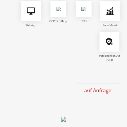
OCPP / Billing
RFID
WebApp
Lade Mgmt
Personenschutz
Typ B
auf Anfrage