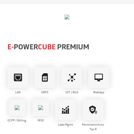
E-
POWER
CUBE
PREMIUM
LAN
GRPS
IOT / BUS
WebApp
OCPP / Billing
RFID
Lade Mgmt
Personenschutz
Typ B