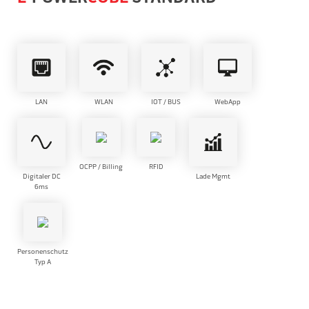
LAN
WLAN
IOT / BUS
WebApp
OCPP / Billing
RFID
Digitaler DC
Lade Mgmt
6ms
Personenschutz
Typ A