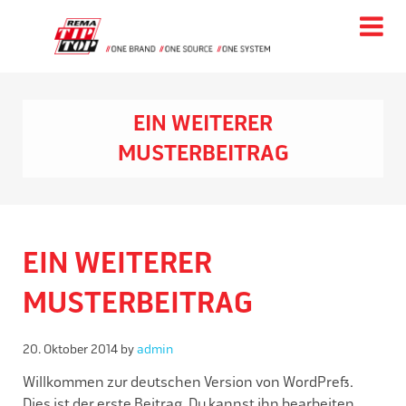
Tog
nav
EIN WEITERER
MUSTERBEITRAG
EIN WEITERER
MUSTERBEITRAG
20. Oktober 2014
by
admin
Willkommen zur deutschen Version von WordPress.
Dies ist der erste Beitrag. Du kannst ihn bearbeiten