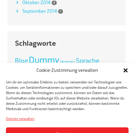
Oktober 2014
2
September 2014
1
Schlagworte
Dummy
Blog
Sprache
Menschen
Cookie-Zustimmung verwalten
Um dir ein optimales Erlebnis zu bieten, verwenden wir Technologien wie
Cookies, um Geräteinformationen zu speichern und/oder darauf zuzugreifen.
REMA TIP TOP SCHWEIZ AG
Wenn du diesen Technologien zustimmst, können wir Daten wie das
Surfverhalten oder eindeutige IDs auf dieser Website verarbeiten. Wenn du
deine Zustimmung nicht erteilst oder zurückziehst, können bestimmte
Birmensdorferstras
s
e 30 · 8902 Urdorf / Schweiz
Merkmale und Funktionen beeinträchtigt werden.
Phone: +41 (0)44 735 82 82
Dienste verwalten
info@e-powercube.ch
www.e-powercube.ch