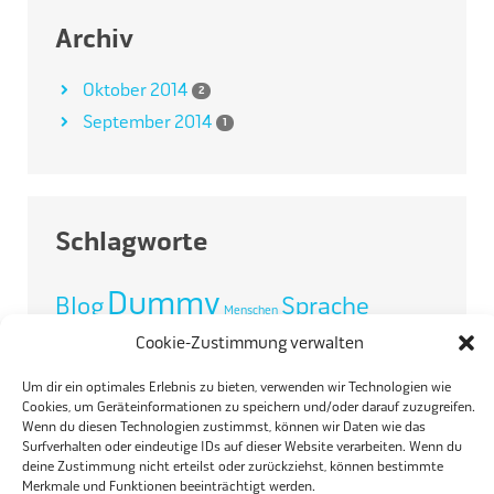
Archiv
Oktober 2014
2
September 2014
1
Schlagworte
Dummy
Blog
Sprache
Menschen
Cookie-Zustimmung verwalten
Um dir ein optimales Erlebnis zu bieten, verwenden wir Technologien wie
Cookies, um Geräteinformationen zu speichern und/oder darauf zuzugreifen.
REMA TIP TOP SCHWEIZ AG
Wenn du diesen Technologien zustimmst, können wir Daten wie das
Surfverhalten oder eindeutige IDs auf dieser Website verarbeiten. Wenn du
deine Zustimmung nicht erteilst oder zurückziehst, können bestimmte
Birmensdorferstras
s
e 30 · 8902 Urdorf / Schweiz
Merkmale und Funktionen beeinträchtigt werden.